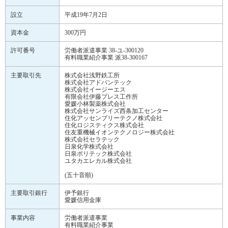
設立
平成19年7月2日
資本金
300万円
許可番号
労働者派遣事業 38-ユ-300120
有料職業紹介事業 派38-300167
主要取引先
株式会社浅野鉄工所
株式会社アドバンテック
株式会社イージーエス
有限会社伊藤プレス工作所
愛媛小林製薬株式会社
株式会社サンライズ西条加工センター
住化アッセンブリーテクノ株式会社
住化ロジスティクス株式会社
住友重機械イオンテクノロジー株式会社
株式会社セラテック
日泉化学株式会社
日泉ポリテック株式会社
ユタカエレカル株式会社
(五十音順)
主要取引銀行
伊予銀行
愛媛信用金庫
事業内容
労働者派遣事業
有料職業紹介事業